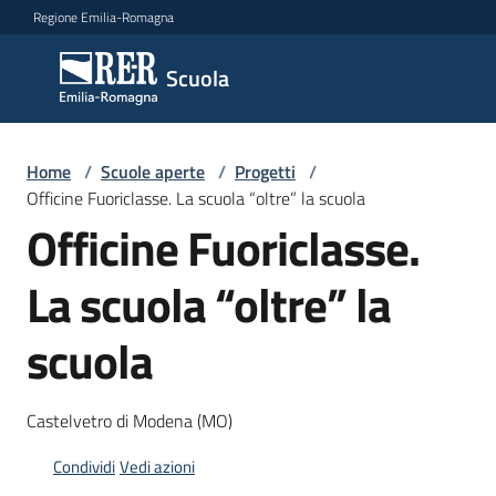
Vai al contenuto
Vai alla navigazione
Vai al footer
Regione Emilia-Romagna
Scuola
Scuola
Argomenti
Home
/
Scuole aperte
/
Progetti
/
Officine Fuoriclasse. La scuola “oltre” la scuola
Officine Fuoriclasse.
Novità
La scuola “oltre” la
scuola
Servizi
Leggi,
Castelvetro di Modena (MO)
atti
e
Condividi
Vedi azioni
bandi