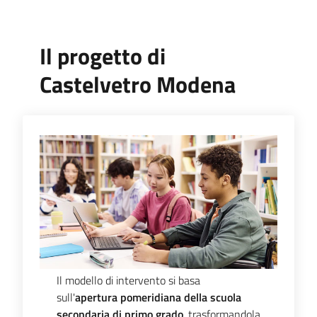
Piani,
Il progetto di
programmi
e
Castelvetro Modena
progetti
Seguici
su
Il modello di intervento si basa
sull'
apertura pomeridiana della scuola
secondaria di primo grado
, trasformandola