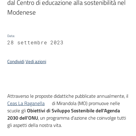
dal Centro di educazione alla sostenibilità nel 
Modenese
Piani,
programmi
e
progetti
Data
:
28 settembre 2023
Condividi
Vedi azioni
Seguici
su
Introduzione
Attraverso le proposte didattiche pubblicate annualmente, il
Ceas La Raganella
di Mirandola (MO) promuove nelle
scuole gli
Obiettivi di Sviluppo Sostenibile dell'Agenda
2030 dell'ONU
, un programma d'azione che coinvolge tutti
gli aspetti della nostra vita.