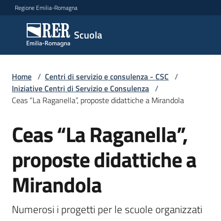
Vai al contenuto
Vai alla navigazione
Vai al footer
Regione Emilia-Romagna
Scuola
Scuola
Argomenti
Home
/
Centri di servizio e consulenza - CSC
/
Iniziative Centri di Servizio e Consulenza
/
Ceas “La Raganella”, proposte didattiche a Mirandola
Novità
Ceas “La Raganella”,
Salta al contenuto
proposte didattiche a
Servizi
Mirandola
Leggi,
atti
e
Numerosi i progetti per le scuole organizzati 
bandi