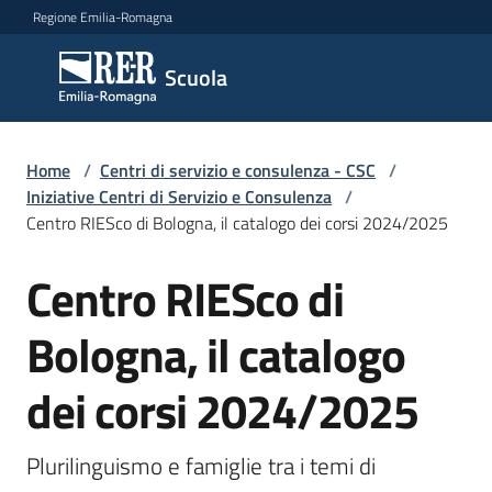
Vai al contenuto
Vai alla navigazione
Vai al footer
Regione Emilia-Romagna
Scuola
Scuola
Argomenti
Home
/
Centri di servizio e consulenza - CSC
/
Iniziative Centri di Servizio e Consulenza
/
Centro RIESco di Bologna, il catalogo dei corsi 2024/2025
Novità
Centro RIESco di
Salta al contenuto
Bologna, il catalogo
Servizi
dei corsi 2024/2025
Leggi,
atti
e
Plurilinguismo e famiglie tra i temi di 
bandi