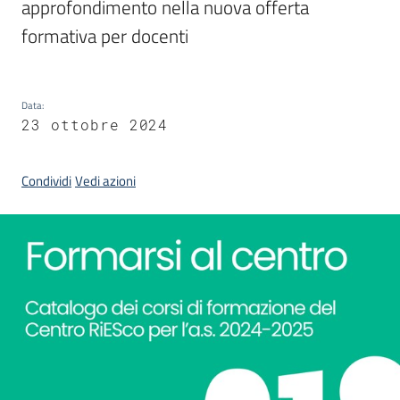
approfondimento nella nuova offerta 
formativa per docenti
Piani,
programmi
e
progetti
Data
:
23 ottobre 2024
Condividi
Vedi azioni
Seguici
su