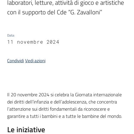
laboratori, letture, attività di gioco e artistiche 
con il supporto del Cde “G. Zavalloni”
Piani,
programmi
e
progetti
Data
:
11 novembre 2024
Condividi
Vedi azioni
Seguici
su
Introduzione
Il 20 novembre 2024 si celebra la Giornata internazionale
dei diritti dell’infanzia e dell’adolescenza, che concentra
l’attenzione sui diritti fondamentali da riconoscere e
garantire a tutti i bambini e a tutte le bambine del mondo.
Le iniziative