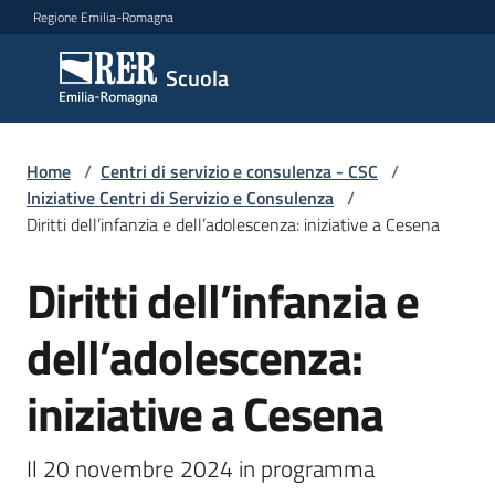
Vai al contenuto
Vai alla navigazione
Vai al footer
Regione Emilia-Romagna
Scuola
Scuola
Argomenti
Home
/
Centri di servizio e consulenza - CSC
/
Iniziative Centri di Servizio e Consulenza
/
Diritti dell’infanzia e dell’adolescenza: iniziative a Cesena
Novità
Diritti dell’infanzia e
Salta al contenuto
dell’adolescenza:
Servizi
iniziative a Cesena
Leggi,
atti
e
Il 20 novembre 2024 in programma 
bandi