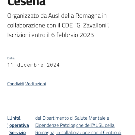
Cesena
Piani,
Organizzato da Ausl della Romagna in 
programmi
collaborazione con il CDE “G. Zavalloni”. 
e
Iscrizioni entro il 6 febbraio 2025
progetti
Data
:
Seguici
11 dicembre 2024
su
Condividi
Vedi azioni
Introduzione
L
Unità
del Dipartimento di Salute Mentale e
’
operativa
Dipendenze Patologiche dell’AUSL della
Servizio
Romagna, in collaborazione con il Centro di