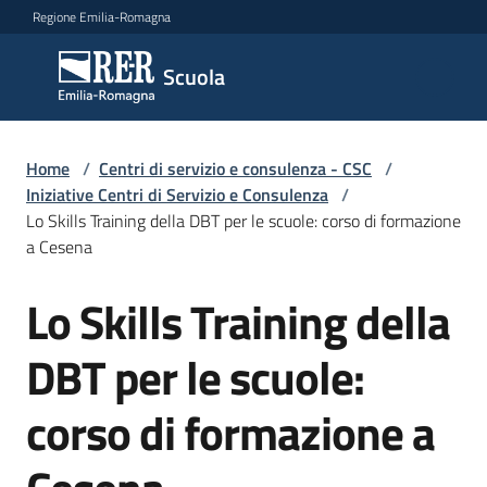
Vai al contenuto
Vai alla navigazione
Vai al footer
Regione Emilia-Romagna
Scuola
Scuola
Argomenti
Home
/
Centri di servizio e consulenza - CSC
/
Iniziative Centri di Servizio e Consulenza
/
Lo Skills Training della DBT per le scuole: corso di formazione
a Cesena
Novità
Lo Skills Training della
Salta al contenuto
Servizi
DBT per le scuole:
Leggi,
corso di formazione a
atti
e
bandi