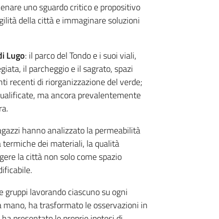
allenare uno sguardo critico e propositivo
gilità della città e immaginare soluzioni
di Lugo
: il parco del Tondo e i suoi viali,
iata, il parcheggio e il sagrato, spazi
ti recenti di riorganizzazione del verde;
iqualificate, ma ancora prevalentemente
ra.
ragazzi hanno analizzato la permeabilità
 termiche dei materiali, la qualità
ggere la città non solo come spazio
ficabile.
 tre gruppi lavorando ciascuno su ogni
a mano, ha trasformato le osservazioni in
a presentato le proprie ipotesi di