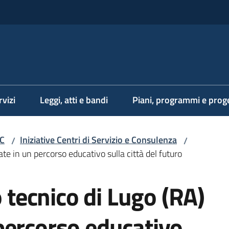
rvizi
Leggi, atti e bandi
Piani, programmi e proge
SC
Iniziative Centri di Servizio e Consulenza
/
/
te in un percorso educativo sulla città del futuro
o tecnico di Lugo (RA)
percorso educativo