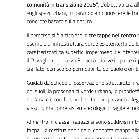
comunità in transizione 2025"
. L'obiettivo era 
sugli spazi urbani, imparando a riconoscere le fra
concrete basate sulla natura.
Il percorso si è articolato in
tre tappe nel centro 
esempio di infrastruttura verde esistente; la Colleg
caratterizzati da superfici impermeabili e interven
il Pavaglione e piazza Baracca, piazze in parte r
sigillate, con scarsa permeabilità del suolo e omb
Guidati da schede di osservazione strutturate, i 
dei suoli, la presenza di verde urbano, le proprietà
dell'aria e il comfort ambientale, imparando a le
vissuto, ma come sistema ecologico fragile e modi
Al rientro in classe i ragazzi si sono suddivisi in
tappa. La restituzione finale, condotta mappe all
proposte concrete di miglioramento. Ogni gruppo h