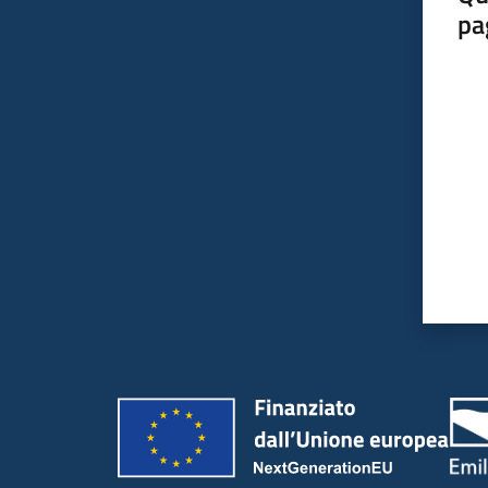
pa
Valut