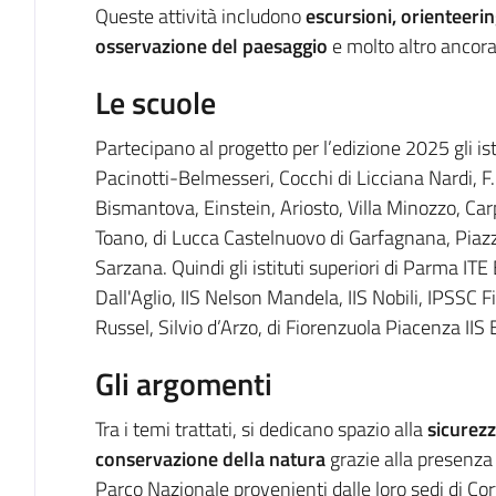
Queste attività includono
escursioni, orienteerin
osservazione del paesaggio
e molto altro ancora
Le scuole
Partecipano al progetto per l’edizione 2025 gli is
Pacinotti-Belmesseri, Cocchi di Licciana Nardi, F.
Bismantova, Einstein, Ariosto, Villa Minozzo, Car
Toano, di Lucca Castelnuovo di Garfagnana, Piazza 
Sarzana. Quindi gli istituti superiori di Parma ITE
Dall'Aglio, IIS Nelson Mandela, IIS Nobili, IPSSC F
Russel, Silvio d’Arzo, di Fiorenzuola Piacenza IIS 
Gli argomenti
Tra i temi trattati, si dedicano spazio alla
sicurez
conservazione della natura
grazie alla presenza i
Parco Nazionale provenienti dalle loro sedi di Cor