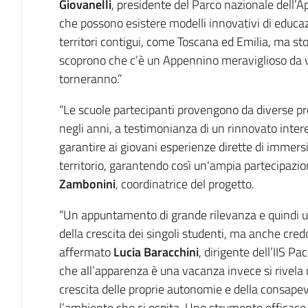
Giovanelli
, presidente del Parco nazionale dell’
che possono esistere modelli innovativi di educa
territori contigui, come Toscana ed Emilia, ma st
scoprono che c’è un Appennino meraviglioso da vi
torneranno.”
“Le scuole partecipanti provengono da diverse pr
negli anni, a testimonianza di un rinnovato intere
garantire ai giovani esperienze dirette di immer
territorio, garantendo così un'ampia partecipazi
Zambonini
, coordinatrice del progetto.
“Un appuntamento di grande rilevanza e quindi u
della crescita dei singoli studenti, ma anche credo 
affermato
Lucia Baracchini
, dirigente dell’IIS P
che all’apparenza è una vacanza invece si rive
crescita delle proprie autonomie e della consapevo
l’ambiente che ci ospita. Uno strumento efficace p