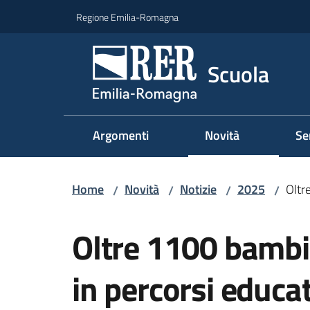
Vai al contenuto
Vai alla navigazione
Vai al footer
Regione Emilia-Romagna
Scuola
Argomenti
Novità
Se
Home
Novità
Notizie
2025
Oltr
/
/
/
/
Salta al contenuto
Oltre 1100 bambin
in percorsi educat