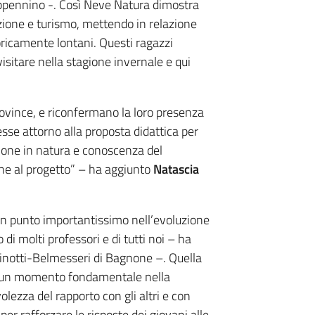
Appennino -. Così Neve Natura dimostra
zione e turismo, mettendo in relazione
oricamente lontani. Questi ragazzi
sitare nella stagione invernale e qui
ovince, e riconfermano la loro presenza
sse attorno alla proposta didattica per
sione in natura e conoscenza del
one al progetto” – ha aggiunto
Natascia
n punto importantissimo nell’evoluzione
di molti professori e di tutti noi – ha
acinotti-Belmesseri di Bagnone –. Quella
la un momento fondamentale nella
lezza del rapporto con gli altri e con
er rafforzare le risposte dei giovani alle