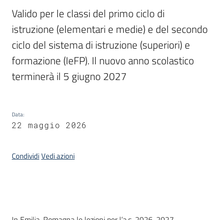
Valido per le classi del primo ciclo di 
Piani,
istruzione (elementari e medie) e del secondo 
programmi
ciclo del sistema di istruzione (superiori) e 
e
progetti
formazione (IeFP). Il nuovo anno scolastico 
terminerà il 5 giugno 2027
Seguici
su
Data
:
22 maggio 2026
Condividi
Vedi azioni
In Emilia-Romagna le lezioni per l’a.s. 2026-2027