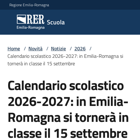
Vai al contenuto
Vai alla navigazione
Vai al footer
Regione Emilia-Romagna
Scuola
Scuola
Argomenti
Home
/
Novità
/
Notizie
/
2026
/
Calendario scolastico 2026-2027: in Emilia-Romagna si
tornerà in classe il 15 settembre
Novità
Calendario scolastico
Salta al contenuto
2026-2027: in Emilia-
Servizi
Romagna si tornerà in
Leggi,
atti
classe il 15 settembre
e
bandi