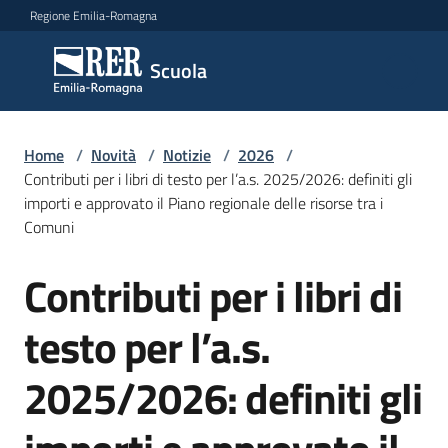
Vai al contenuto
Vai alla navigazione
Vai al footer
Regione Emilia-Romagna
Scuola
Scuola
Argomenti
Home
/
Novità
/
Notizie
/
2026
/
Contributi per i libri di testo per l’a.s. 2025/2026: definiti gli
importi e approvato il Piano regionale delle risorse tra i
Comuni
Novità
Contributi per i libri di
Salta al contenuto
Servizi
testo per l’a.s.
Leggi,
2025/2026: definiti gli
atti
e
bandi