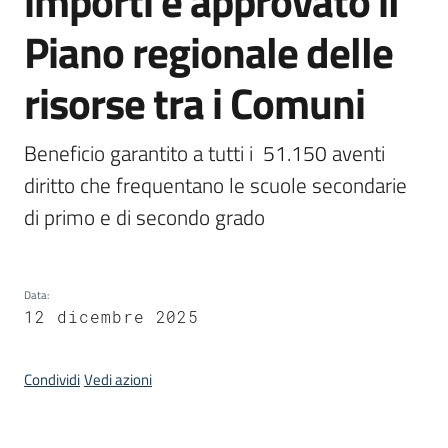
importi e approvato il
Piano regionale delle
Piani,
programmi
risorse tra i Comuni
e
progetti
Beneficio garantito a tutti i  51.150 aventi 
diritto che frequentano le scuole secondarie 
Seguici
di primo e di secondo grado
su
Data
:
12 dicembre 2025
Condividi
Vedi azioni