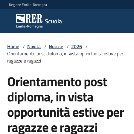
Vai al contenuto
Vai alla navigazione
Vai al footer
Regione Emilia-Romagna
Scuola
Scuola
Argomenti
Home
/
Novità
/
Notizie
/
2026
/
Orientamento post diploma, in vista opportunità estive per
ragazze e ragazzi
Novità
Orientamento post
Salta al contenuto
diploma, in vista
Servizi
opportunità estive per
Leggi,
atti
ragazze e ragazzi
e
bandi