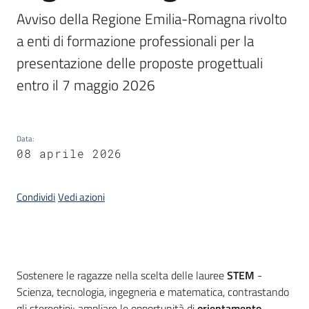
Avviso della Regione Emilia-Romagna rivolto 
Piani,
a enti di formazione professionali per la 
programmi
presentazione delle proposte progettuali 
e
progetti
entro il 7 maggio 2026
Data
:
Seguici
08 aprile 2026
su
Condividi
Vedi azioni
Introduzione
Sostenere le ragazze nella scelta delle lauree
STEM
-
Scienza, tecnologia, ingegneria e matematica, contrastando
gli stereotipi; ampliare le opportunità di
orientamento