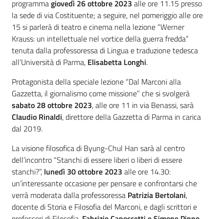
programma
giovedì 26 ottobre 2023
alle ore 11.15 presso
la sede di via Costituente; a seguire, nel pomeriggio alle ore
15 si parlerà di teatro e cinema nella lezione “Werner
Krauss: un intellettuale nel vortice della guerra fredda”
tenuta dalla professoressa di Lingua e traduzione tedesca
all’Università di Parma,
Elisabetta Longhi
.
Protagonista della speciale lezione “Dal Marconi alla
Gazzetta, il giornalismo come missione” che si svolgerà
sabato 28 ottobre 2023
, alle ore 11 in via Benassi, sarà
Claudio Rinaldi
, direttore della Gazzetta di Parma in carica
dal 2019.
La visione filosofica di Byung-Chul Han sarà al centro
dell’incontro “Stanchi di essere liberi o liberi di essere
stanchi?”,
lunedì 30 ottobre 2023
alle ore 14.30:
un’interessante occasione per pensare e confrontarsi che
verrà moderata dalla professoressa
Patrizia Bertolani
,
docente di Storia e Filosofia del Marconi, e dagli scrittori e
professori di Filosofia,
Fabrizio Capoccetti e Simone Pippo
.