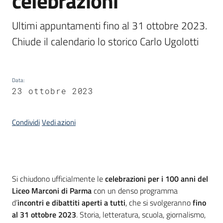
celebrazioni
Piani,
Ultimi appuntamenti fino al 31 ottobre 2023. 
programmi
Chiude il calendario lo storico Carlo Ugolotti
e
progetti
Data
:
23 ottobre 2023
Seguici
su
Condividi
Vedi azioni
Introduzione
Si chiudono ufficialmente le
celebrazioni per i 100 anni del
Liceo Marconi di Parma
con un denso programma
d’
incontri e dibattiti aperti a tutti
, che si svolgeranno
fino
al 31 ottobre 2023
. Storia, letteratura, scuola, giornalismo,