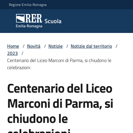
Vai al contenuto
Vai alla navigazione
Vai al footer
Regione Emilia-Romagna
Scuola
Scuola
Argomenti
Home
/
Novità
/
Notizie
/
Notizie dal territorio
/
2023
/
Centenario del Liceo Marconi di Parma, si chiudono le
celebrazioni
Novità
Centenario del Liceo
Salta al contenuto
Servizi
Marconi di Parma, si
Leggi,
chiudono le
atti
e
bandi