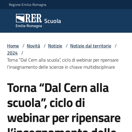
Vai al contenuto
Vai alla navigazione
Vai al footer
Regione Emilia-Romagna
Scuola
Scuola
Argomenti
Home
/
Novità
/
Notizie
/
Notizie dal territorio
/
2024
/
Torna “Dal Cern alla scuola”, ciclo di webinar per ripensare
l’insegnamento delle scienze in chiave multidisciplinare
Novità
Torna “Dal Cern alla
Salta al contenuto
Servizi
scuola”, ciclo di
Leggi,
webinar per ripensare
atti
e
bandi