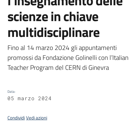
l’insegnamento delle
scienze in chiave
Piani,
programmi
multidisciplinare
e
progetti
Fino al 14 marzo 2024 gli appuntamenti 
promossi da Fondazione Golinelli con l’Italian 
Seguici
Teacher Program del CERN di Ginevra
su
Data
:
05 marzo 2024
Condividi
Vedi azioni