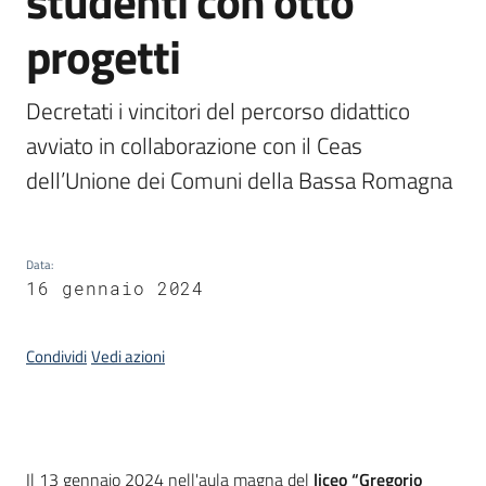
studenti con otto
progetti
Piani,
programmi
e
Decretati i vincitori del percorso didattico 
progetti
avviato in collaborazione con il Ceas 
dell’Unione dei Comuni della Bassa Romagna
Seguici
su
Data
:
16 gennaio 2024
Condividi
Vedi azioni
Introduzione
Il 13 gennaio 2024 nell'aula magna del
liceo “Gregorio