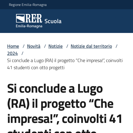
Vai al contenuto
Vai alla navigazione
Vai al footer
Regione Emilia-Romagna
Scuola
Scuola
Argomenti
Home
/
Novità
/
Notizie
/
Notizie dal territorio
/
2024
/
Si conclude a Lugo (RA) il progetto “Che impresa!”, coinvolti
41 studenti con otto progetti
Novità
Si conclude a Lugo
Salta al contenuto
Servizi
(RA) il progetto “Che
Leggi,
impresa!”, coinvolti 41
atti
e
bandi