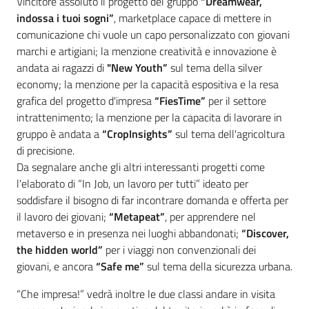
Vincitore assoluto il progetto del gruppo
“Dreamwear,
indossa i tuoi sogni”
, marketplace capace di mettere in
comunicazione chi vuole un capo personalizzato con giovani
marchi e artigiani; la menzione creatività e innovazione è
andata ai ragazzi di
"New Youth”
sul tema della silver
economy; la menzione per la capacità espositiva e la resa
grafica del progetto d'impresa
“FiesTime”
per il settore
intrattenimento; la menzione per la capacita di lavorare in
gruppo è andata a
“CropInsights”
sul tema dell'agricoltura
di precisione.
Da segnalare anche gli altri interessanti progetti come
l'elaborato di “In Job, un lavoro per tutti” ideato per
soddisfare il bisogno di far incontrare domanda e offerta per
il lavoro dei giovani;
“Metapeat”
, per apprendere nel
metaverso e in presenza nei luoghi abbandonati;
“Discover,
the hidden world”
per i viaggi non convenzionali dei
giovani, e ancora
“Safe me”
sul tema della sicurezza urbana.
“Che impresa!” vedrà inoltre le due classi andare in visita