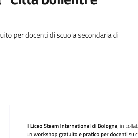
to per docenti di scuola secondaria di 
Introduzione
Il
Liceo Steam International di Bologna
, in coll
un
workshop gratuito e pratico per docenti
su 