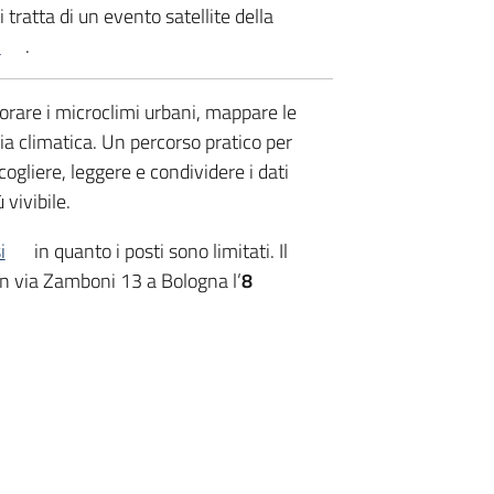
i tratta di un evento satellite della
5
.
rare i microclimi urbani, mappare le
izia climatica. Un percorso pratico per
cogliere, leggere e condividere i dati
 vivibile.
i
in quanto i posti sono limitati. Il
in via Zamboni 13 a Bologna l’
8