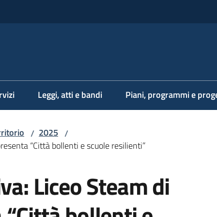
rvizi
Leggi, atti e bandi
Piani, programmi e proge
rritorio
2025
/
/
senta “Città bollenti e scuole resilienti”
iva: Liceo Steam di
“Città bollenti e