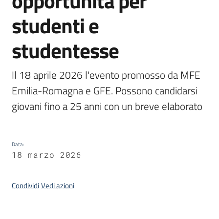
opportunità per
studenti e
Piani,
programmi
studentesse
e
progetti
Il 18 aprile 2026 l'evento promosso da MFE 
Emilia-Romagna e GFE. Possono candidarsi 
Seguici
giovani fino a 25 anni con un breve elaborato
su
Data
:
18 marzo 2026
Condividi
Vedi azioni