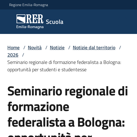
Vai al contenuto
Vai alla navigazione
Vai al footer
Regione Emilia-Romagna
Scuola
Scuola
Argomenti
Home
/
Novità
/
Notizie
/
Notizie dal territorio
/
2026
/
Seminario regionale di formazione federalista a Bologna:
opportunità per studenti e studentesse
Novità
Seminario regionale di
Salta al contenuto
Servizi
formazione
Leggi,
federalista a Bologna:
atti
e
bandi