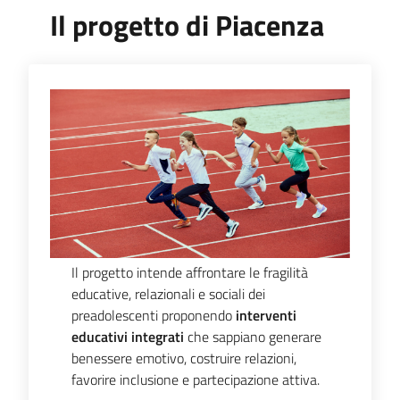
Il progetto di Piacenza
Piani,
programmi
e
progetti
Seguici
su
Il progetto intende affrontare le fragilità
educative, relazionali e sociali dei
preadolescenti proponendo
interventi
educativi integrati
che sappiano generare
benessere emotivo, costruire relazioni,
favorire inclusione e partecipazione attiva.