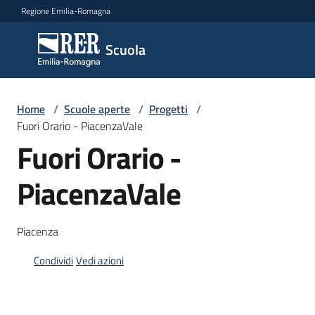
Vai al contenuto
Vai alla navigazione
Vai al footer
Regione Emilia-Romagna
Scuola
Scuola
Argomenti
Home
/
Scuole aperte
/
Progetti
/
Fuori Orario - PiacenzaVale
Fuori Orario -
Novità
PiacenzaVale
Servizi
Piacenza
Leggi,
Condividi
Vedi azioni
atti
e
bandi