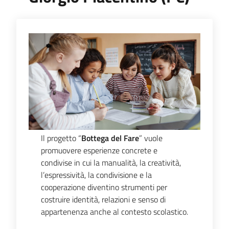
Piani,
programmi
e
progetti
Seguici
su
Il progetto “
Bottega del Fare
” vuole
promuovere esperienze concrete e
condivise in cui la manualità, la creatività,
l’espressività, la condivisione e la
cooperazione diventino strumenti per
costruire identità, relazioni e senso di
appartenenza anche al contesto scolastico.