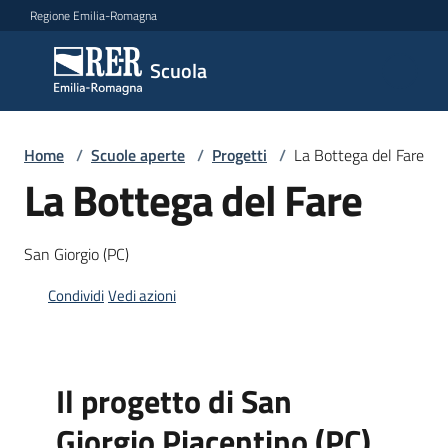
Vai al contenuto
Vai alla navigazione
Vai al footer
Regione Emilia-Romagna
Scuola
Scuola
Argomenti
Home
/
Scuole aperte
/
Progetti
/
La Bottega del Fare
La Bottega del Fare
Novità
San Giorgio (PC)
Condividi
Vedi azioni
Servizi
Leggi,
Il progetto di San
atti
e
Giorgio Piacentino (PC)
bandi