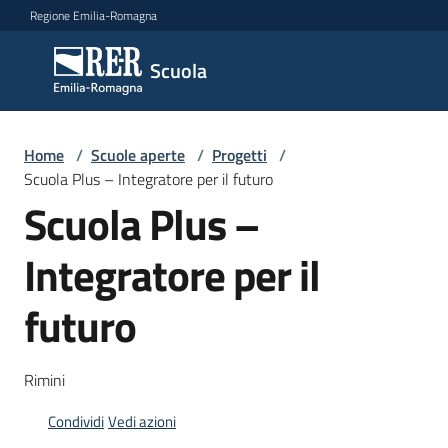
Vai al contenuto
Vai alla navigazione
Vai al footer
Regione Emilia-Romagna
Scuola
Scuola
Argomenti
Home
/
Scuole aperte
/
Progetti
/
Scuola Plus – Integratore per il futuro
Scuola Plus –
Novità
Integratore per il
futuro
Servizi
Leggi,
Rimini
atti
e
Condividi
Vedi azioni
bandi