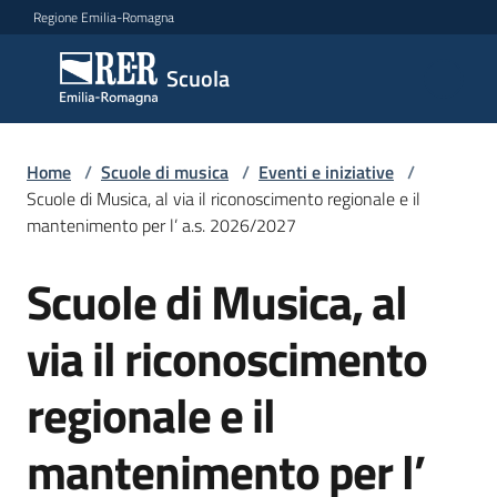
Vai al contenuto
Vai alla navigazione
Vai al footer
Regione Emilia-Romagna
Scuola
Scuola
Argomenti
Home
/
Scuole di musica
/
Eventi e iniziative
/
Scuole di Musica, al via il riconoscimento regionale e il
mantenimento per l’ a.s. 2026/2027
Novità
Scuole di Musica, al
Salta al contenuto
via il riconoscimento
Servizi
regionale e il
Leggi,
atti
mantenimento per l’
e
bandi