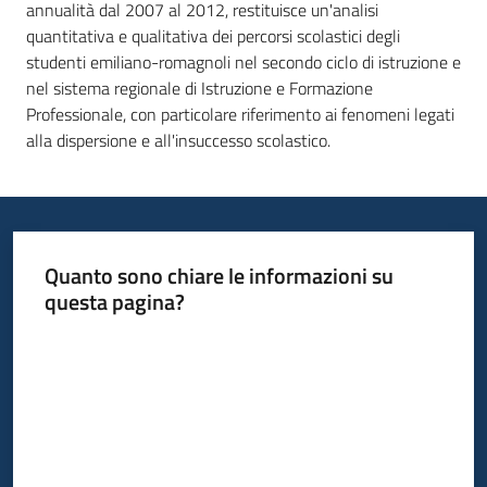
annualità dal 2007 al 2012, restituisce un'analisi
quantitativa e qualitativa dei percorsi scolastici degli
Piani,
studenti emiliano-romagnoli nel secondo ciclo di istruzione e
programmi
nel sistema regionale di Istruzione e Formazione
e
Professionale, con particolare riferimento ai fenomeni legati
progetti
alla dispersione e all'insuccesso scolastico.
Seguici
su
Quanto sono chiare le informazioni su
questa pagina?
Valuta da 1 a 5 stelle