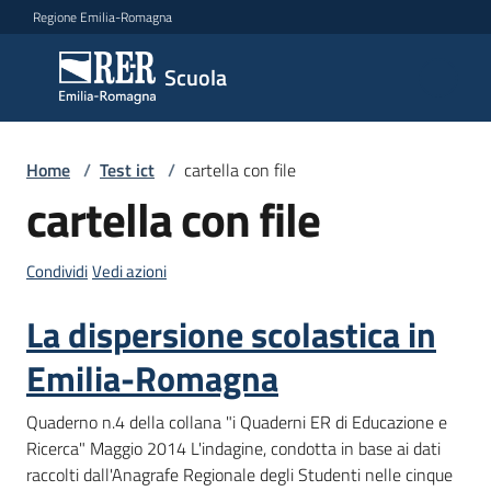
Vai al contenuto
Vai alla navigazione
Vai al footer
Regione Emilia-Romagna
Scuola
Scuola
Argomenti
Home
/
Test ict
/
cartella con file
cartella con file
Novità
Condividi
Vedi azioni
La dispersione scolastica in
Servizi
Emilia-Romagna
Leggi,
Quaderno n.4 della collana "i Quaderni ER di Educazione e
atti
Ricerca" Maggio 2014 L'indagine, condotta in base ai dati
e
raccolti dall'Anagrafe Regionale degli Studenti nelle cinque
bandi