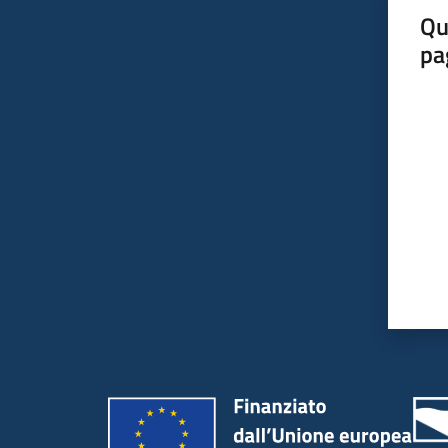
Qu
pa
Valut