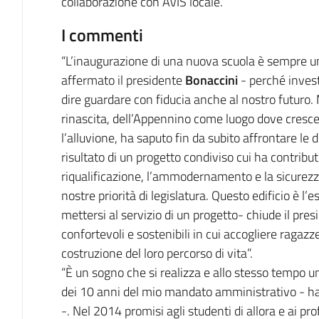
collaborazione con AVIS locale.
I commenti
“L’inaugurazione di una nuova scuola è sempre u
affermato il presidente
Bonaccini
- perché investi
dire guardare con fiducia anche al nostro futuro.
rinascita, dell’Appennino come luogo dove crescer
l’alluvione, ha saputo fin da subito affrontare le di
risultato di un progetto condiviso cui ha contribu
riqualificazione, l’ammodernamento e la sicurezza 
nostre priorità di legislatura. Questo edificio è l
mettersi al servizio di un progetto- chiude il presi
confortevoli e sostenibili in cui accogliere ragazze
costruzione del loro percorso di vita”.
“È un sogno che si realizza e allo stesso tempo 
dei 10 anni del mio mandato amministrativo - h
-. Nel 2014 promisi agli studenti di allora e ai p