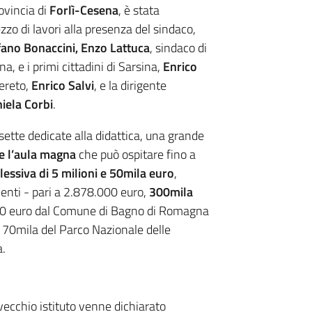
rovincia di
Forlì-Cesena
, è stata
o di lavori alla presenza del sindaco,
fano Bonaccini, Enzo Lattuca
, sindaco di
, e i primi cittadini di Sarsina,
Enrico
ereto,
Enrico Salvi
, e la dirigente
iela Corbi
.
i sette dedicate alla didattica, una grande
 e l’aula magna
che può ospitare fino a
essiva di 5 milioni e 50mila euro
,
enti - pari a 2.878.000 euro,
300mila
0 euro dal Comune di Bagno di Romagna
i 70mila del Parco Nazionale delle
.
 vecchio istituto venne dichiarato