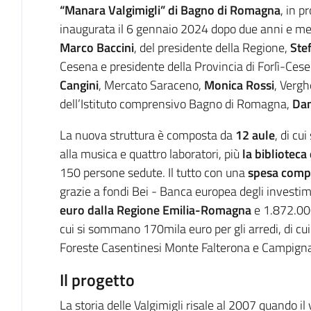
“Manara Valgimigli” di Bagno di Romagna
, in p
inaugurata il 6 gennaio 2024 dopo due anni e mezz
Marco Baccini
, del presidente della Regione,
Ste
Cesena e presidente della Provincia di Forlì-Cesena
Cangini
, Mercato Saraceno,
Monica Rossi
, Vergh
dell’Istituto comprensivo Bagno di Romagna,
Dan
La nuova struttura è composta da
12 aule
, di cu
alla musica e quattro laboratori, più
la biblioteca
150 persone sedute. Il tutto con una
spesa compl
grazie a fondi Bei - Banca europea degli investim
euro dalla Regione Emilia-Romagna
e 1.872.00
cui si sommano 170mila euro per gli arredi, di cu
Foreste Casentinesi Monte Falterona e Campigna
Il progetto
La storia delle Valgimigli risale al 2007 quando il