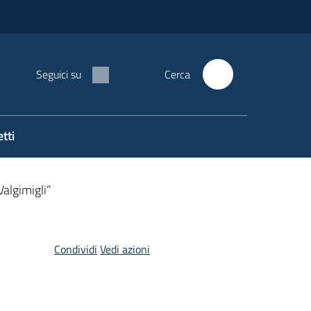
Seguici su
Cerca
tti
algimigli”
Condividi
Vedi azioni