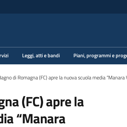
rvizi
Leggi, atti e bandi
Piani, programmi e proge
Bagno di Romagna (FC) apre la nuova scuola media “Manara V
na (FC) apre la
dia “Manara