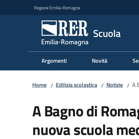
Vai al contenuto
Vai alla navigazione
Vai al footer
Regione Emilia-Romagna
Scuola
Argomenti
Novità
Se
Home
Edilizia scolastica
Notizie
A 
/
/
/
Salta al contenuto
A Bagno di Romag
nuova scuola me