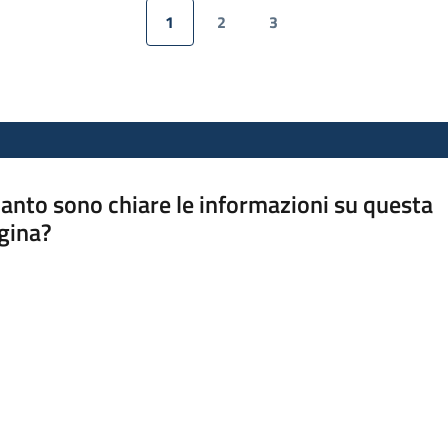
1
2
3
Pagina precedente
Pagina
Pagina
Pagina
Pagina successiv
anto sono chiare le informazioni su questa
gina?
a da 1 a 5 stelle