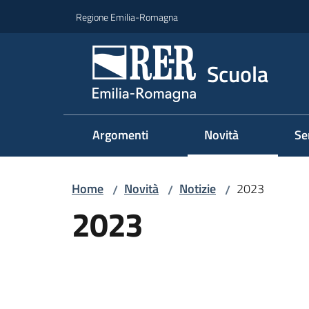
Vai al contenuto
Vai alla navigazione
Vai al footer
Regione Emilia-Romagna
Scuola
Argomenti
Novità
Se
Home
Novità
Notizie
2023
/
/
/
2023