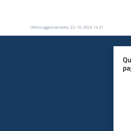
Ultimo aggiornamento
:
22-10-2024 14:31
Qu
pa
Valut