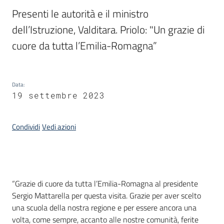
Presenti le autorità e il ministro 
Piani,
dell’Istruzione, Valditara. Priolo: "Un grazie di 
programmi
cuore da tutta l’Emilia-Romagna”
e
progetti
Data
:
19 settembre 2023
Seguici
su
Condividi
Vedi azioni
Introduzione
“Grazie di cuore da tutta l’Emilia-Romagna al presidente
Sergio Mattarella per questa visita. Grazie per aver scelto
una scuola della nostra regione e per essere ancora una
volta, come sempre, accanto alle nostre comunità, ferite