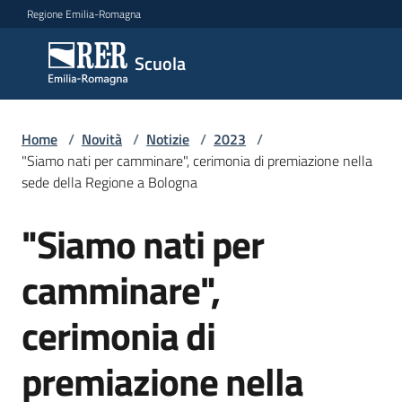
Vai al contenuto
Vai alla navigazione
Vai al footer
Regione Emilia-Romagna
Scuola
Scuola
Argomenti
Home
/
Novità
/
Notizie
/
2023
/
"Siamo nati per camminare", cerimonia di premiazione nella
sede della Regione a Bologna
Novità
"Siamo nati per
Salta al contenuto
camminare",
Servizi
cerimonia di
Leggi,
atti
premiazione nella
e
bandi