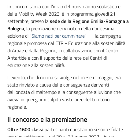
Introduzione
In concomitanza con l’inizio del nuovo anno scolastico e
della Mobility Week 2023, è in programma giovedì 21
settembre, presso la
sede della Regione Emilia-Romagna a
Bologna
, la premiazione dei vincitori della dodicesima
edizione di
"Siamo nati per camminare"
, la campagna
regionale promossa dal CTR - Educazione alla sostenibilità
di Arpae e dalla Regione, in collaborazione con il Centro
Antartide e con il supporto della rete dei Centri di
educazione alla sostenibilità.
L’evento, che di norma si svolge nel mese di maggio, era
stato rinviato a causa delle conseguenze derivanti
dall'ondata di maltempo e la conseguente alluvione che
aveva in quei giorni colpito vaste aree del territorio
regionale.
Il concorso e la premiazione
Oltre 1600
classi
partecipanti quest’anno si sono sfidate
per due settimane - dal 20 al 31 marzo 2023 - in un