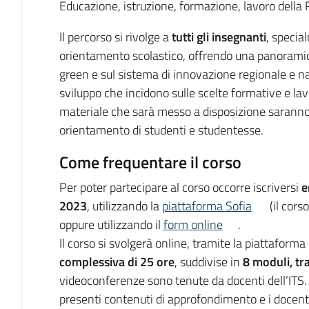
Educazione, istruzione, formazione, lavoro della R
Il percorso si rivolge a
tutti gli insegnanti
, special
orientamento scolastico, offrendo una panoramica 
green e sul sistema di innovazione regionale e naz
sviluppo che incidono sulle scelte formative e lavor
materiale che sarà messo a disposizione saranno ut
orientamento di studenti e studentesse.
Come frequentare il corso
Per poter partecipare al corso occorre iscriversi
e
2023
, utilizzando la
piattaforma Sofia
(il cors
oppure utilizzando il
form online
.
Il corso si svolgerà online, tramite la piattaform
complessiva di 25 ore
, suddivise in
8 moduli, t
videoconferenze sono tenute da docenti dell’ITS.
presenti contenuti di approfondimento e i docent