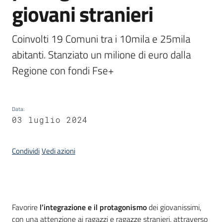
giovani stranieri
Piani,
programmi
Coinvolti 19 Comuni tra i 10mila e 25mila 
e
abitanti. Stanziato un milione di euro dalla 
progetti
Regione con fondi Fse+
Seguici
Data
:
su
03 luglio 2024
Condividi
Vedi azioni
Introduzione
Favorire
l’integrazione e il protagonismo
dei giovanissimi,
con una attenzione ai ragazzi e ragazze stranieri, attraverso