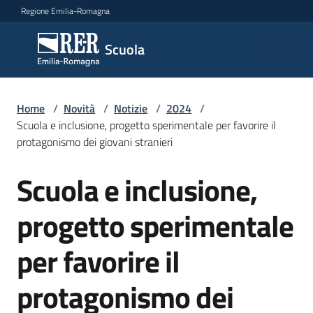
Vai al contenuto
Vai alla navigazione
Vai al footer
Regione Emilia-Romagna
Scuola
Scuola
Argomenti
Home
/
Novità
/
Notizie
/
2024
/
Scuola e inclusione, progetto sperimentale per favorire il
protagonismo dei giovani stranieri
Novità
Scuola e inclusione,
Salta al contenuto
progetto sperimentale
Servizi
per favorire il
Leggi,
atti
protagonismo dei
e
bandi