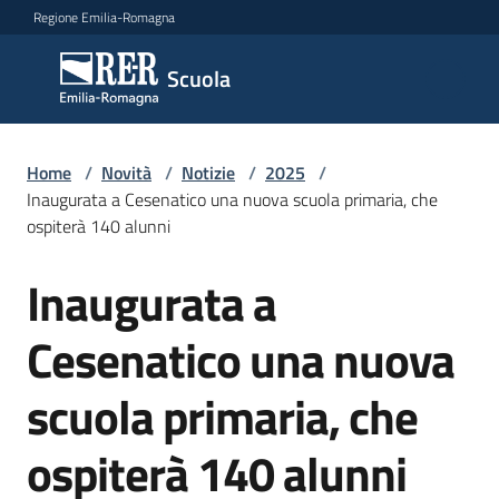
Vai al contenuto
Vai alla navigazione
Vai al footer
Regione Emilia-Romagna
Scuola
Scuola
Argomenti
Home
/
Novità
/
Notizie
/
2025
/
Inaugurata a Cesenatico una nuova scuola primaria, che
ospiterà 140 alunni
Novità
Inaugurata a
Salta al contenuto
Cesenatico una nuova
Servizi
scuola primaria, che
Leggi,
atti
ospiterà 140 alunni
e
bandi