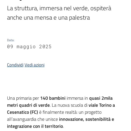
La struttura, immersa nel verde, ospiterà 
Piani,
anche una mensa e una palestra
programmi
e
progetti
Data
:
09 maggio 2025
Seguici
Condividi
Vedi azioni
su
Introduzione
Una primaria per
140 bambini
immersa in
quasi 2mila
metri quadri di verde
. La nuova scuola di
v
iale Torino a
Cesenatico (FC)
è finalmente realtà: un progetto
all’avanguardia che unisce
innovazione, sostenibilità e
integrazione con il territorio
.