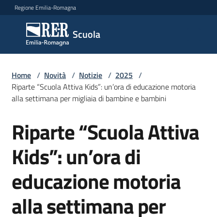
Vai al contenuto
Vai alla navigazione
Vai al footer
Regione Emilia-Romagna
Scuola
Scuola
Argomenti
Home
/
Novità
/
Notizie
/
2025
/
Riparte “Scuola Attiva Kids”: un’ora di educazione motoria
alla settimana per migliaia di bambine e bambini
Novità
Riparte “Scuola Attiva
Salta al contenuto
Kids”: un’ora di
Servizi
educazione motoria
Leggi,
atti
alla settimana per
e
bandi