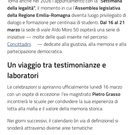
Introduzione
Torna anche nel 2026 l’appuntamento con la
"Settimana
della legalità"
, il momento in cui l’
Assemblea legislativa
della Regione Emilia-Romagna
diventa luogo privilegiato di
dialogo e formazione per centinaia di studenti.
Dal 16 al 21
marzo
la sede di viale Aldo Moro 50 ospiterà una serie di
iniziative — molte delle quali inserite nel percorso
Concittadini
— dedicate alla giustizia, alla memoria e alla
partecipazione democratica.
Un viaggio tra testimonianze e
laboratori
Le celebrazioni si apriranno ufficialmente lunedì 16 marzo
con un ospite di eccezione: l'ex magistrato
Pietro Grasso
incontrerà le scuole per condividere la sua esperienza di
lotta alla mafia e il valore della memoria storica.
Nei giorni successivi, il calendario (in via di definizione) si
snoderà attraverso diverse aree tematiche: