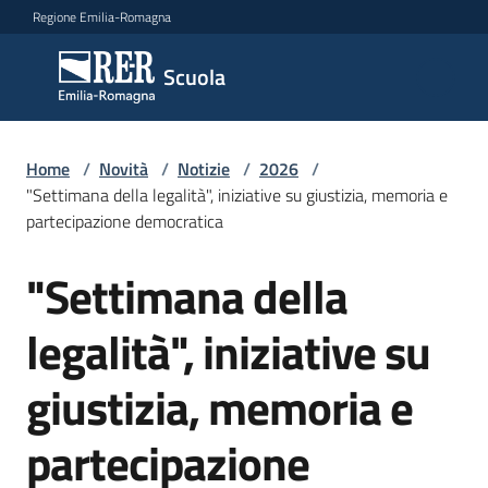
Vai al contenuto
Vai alla navigazione
Vai al footer
Regione Emilia-Romagna
Scuola
Scuola
Argomenti
Home
/
Novità
/
Notizie
/
2026
/
"Settimana della legalità", iniziative su giustizia, memoria e
partecipazione democratica
Novità
"Settimana della
Salta al contenuto
legalità", iniziative su
Servizi
giustizia, memoria e
Leggi,
atti
partecipazione
e
bandi