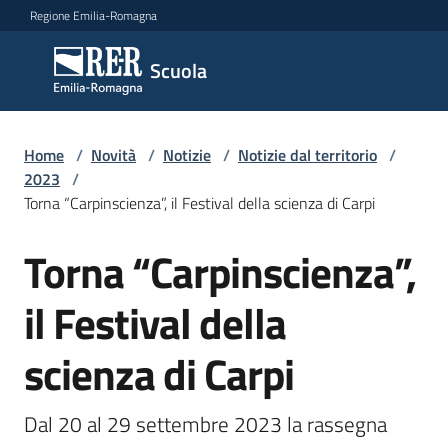
Vai al contenuto
Vai alla navigazione
Vai al footer
Regione Emilia-Romagna
Scuola
Scuola
Argomenti
Home
/
Novità
/
Notizie
/
Notizie dal territorio
/
2023
/
Torna “Carpinscienza”, il Festival della scienza di Carpi
Novità
Torna “Carpinscienza”,
Salta al contenuto
il Festival della
Servizi
scienza di Carpi
Leggi,
atti
e
Dal 20 al 29 settembre 2023 la rassegna 
bandi