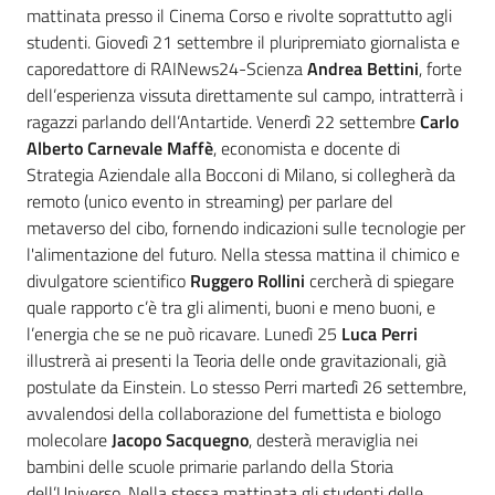
mattinata presso il Cinema Corso e rivolte soprattutto agli
studenti. Giovedì 21 settembre il pluripremiato giornalista e
caporedattore di RAINews24-Scienza
Andrea Bettini
, forte
dell’esperienza vissuta direttamente sul campo, intratterrà i
ragazzi parlando dell’Antartide. Venerdì 22 settembre
Carlo
Alberto Carnevale Maffè
, economista e docente di
Strategia Aziendale alla Bocconi di Milano, si collegherà da
remoto (unico evento in streaming) per parlare del
metaverso del cibo, fornendo indicazioni sulle tecnologie per
l'alimentazione del futuro. Nella stessa mattina il chimico e
divulgatore scientifico
Ruggero Rollini
cercherà di spiegare
quale rapporto c’è tra gli alimenti, buoni e meno buoni, e
l’energia che se ne può ricavare. Lunedì 25
Luca Perri
illustrerà ai presenti la Teoria delle onde gravitazionali, già
postulate da Einstein. Lo stesso Perri martedì 26 settembre,
avvalendosi della collaborazione del fumettista e biologo
molecolare
Jacopo Sacquegno
, desterà meraviglia nei
bambini delle scuole primarie parlando della Storia
dell’Universo. Nella stessa mattinata gli studenti delle