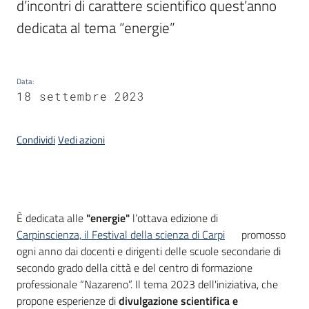
d’incontri di carattere scientifico quest’anno 
dedicata al tema “energie”
Piani,
programmi
e
progetti
Data
:
18 settembre 2023
Condividi
Vedi azioni
Seguici
su
Introduzione
È dedicata alle
"energie"
l’ottava edizione di
Carpinscienza, il Festival della scienza di Carpi
promosso
ogni anno dai docenti e dirigenti delle scuole secondarie di
secondo grado della città e del centro di formazione
professionale “Nazareno”. Il tema 2023 dell'iniziativa, che
propone esperienze di
divulgazione scientifica e