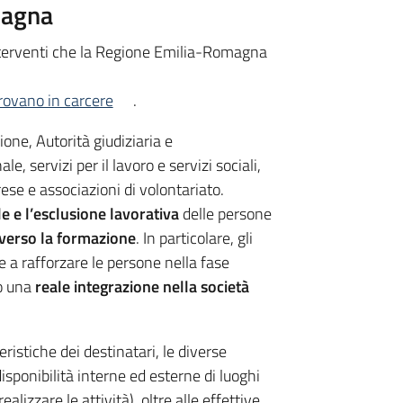
magna
 interventi che la Regione Emilia-Romagna
trovano in carcere
.
ione, Autorità giudiziaria e
 servizi per il lavoro e servizi sociali,
ese e associazioni di volontariato.
e e l’esclusione lavorativa
delle persone
averso la formazione
. In particolare, gli
 e a rafforzare le persone nella fase
so una
reale integrazione nella società
ristiche dei destinatari, le diverse
disponibilità interne ed esterne di luoghi
ealizzare le attività), oltre alle effettive