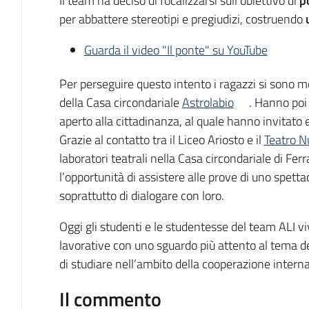
Il team ha deciso di focalizzarsi sull’obiettivo di
p
per abbattere stereotipi e pregiudizi, costruendo
Guarda il video "Il ponte" su YouTube
Per perseguire questo intento i ragazzi si sono me
della Casa circondariale
Astrolabio
. Hanno poi
aperto alla cittadinanza, al quale hanno invitato e
Grazie al contatto tra il Liceo Ariosto e il
Teatro N
laboratori teatrali nella Casa circondariale di Ferr
l’opportunità di assistere alle prove di uno spetta
soprattutto di dialogare con loro.
Oggi gli studenti e le studentesse del team ALI vi
lavorative con uno sguardo più attento al tema de
di studiare nell’ambito della cooperazione internaz
Il commento