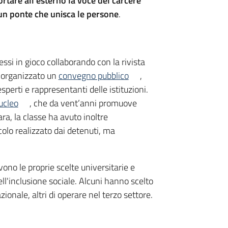
ortare all’esterno la voce del carcere
un ponte che unisca le persone
.
ssi in gioco collaborando con la rivista
 organizzato un
convegno pubblico
,
sperti e rappresentanti delle istituzioni.
ucleo
, che da vent’anni promuove
ara, la classe ha avuto inoltre
colo realizzato dai detenuti, ma
vono le proprie scelte universitarie e
ll'inclusione sociale. Alcuni hanno scelto
ionale, altri di operare nel terzo settore.