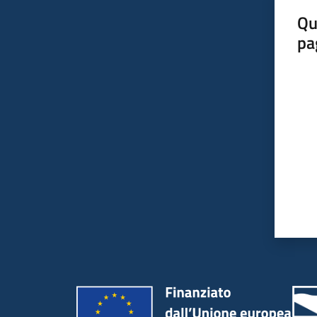
Qu
pa
Valut