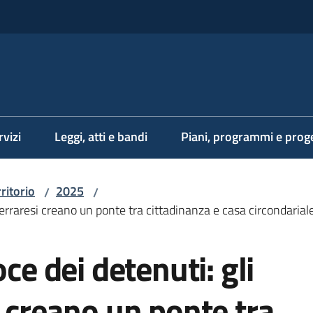
rvizi
Leggi, atti e bandi
Piani, programmi e proge
rritorio
2025
/
/
 ferraresi creano un ponte tra cittadinanza e casa circondarial
oce dei detenuti: gli
i creano un ponte tra