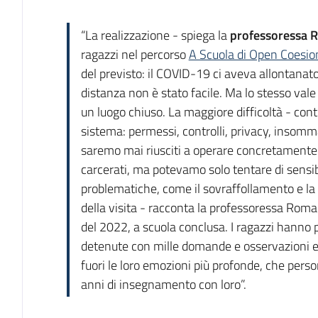
“La realizzazione - spiega la
professoressa 
ragazzi nel percorso
A Scuola di Open Coesi
del previsto: il COVID-19 ci aveva allontanato
distanza non è stato facile. Ma lo stesso vale 
un luogo chiuso. La maggiore difficoltà - conti
sistema: permessi, controlli, privacy, insom
saremo mai riusciti a operare concretamente p
carcerati, ma potevamo solo tentare di sensibi
problematiche, come il sovraffollamento e l
della visita - racconta la professoressa Romag
del 2022, a scuola conclusa. I ragazzi hanno 
detenute con mille domande e osservazioni e,
fuori le loro emozioni più profonde, che per
anni di insegnamento con loro”.