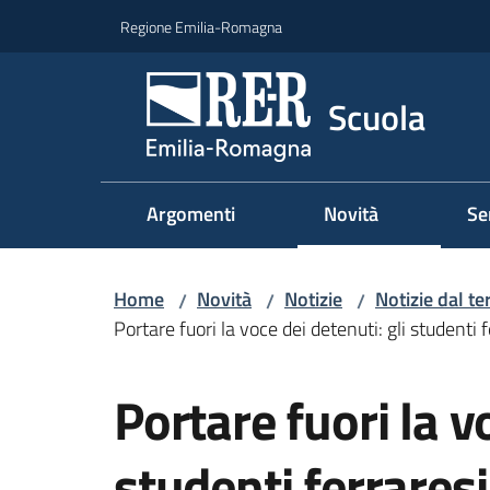
Vai al contenuto
Vai alla navigazione
Vai al footer
Regione Emilia-Romagna
Scuola
Argomenti
Novità
Se
Home
Novità
Notizie
Notizie dal te
/
/
/
Portare fuori la voce dei detenuti: gli studenti
Salta al contenuto
Portare fuori la v
studenti ferrares