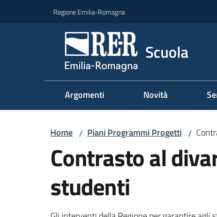
Vai al contenuto
Vai alla navigazione
Vai al footer
Regione Emilia-Romagna
Scuola
Argomenti
Novità
Se
Home
Piani Programmi Progetti
Contra
/
/
Contrasto al divar
studenti
Gli interventi della Regione per garantire agli 