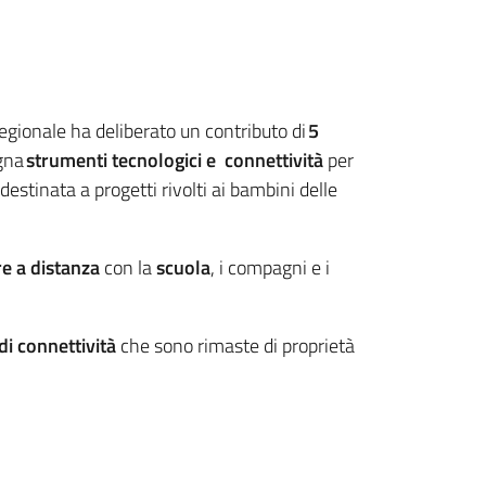
egionale ha deliberato un contributo di
5
agna
strumenti tecnologici e connettività
per
 destinata a progetti rivolti ai bambini delle
re a distanza
con la
scuola
, i compagni e i
di connettività
che sono rimaste di proprietà