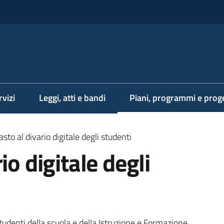
rvizi
Leggi, atti e bandi
Piani, programmi e proge
Menu selezionato
sto al divario digitale degli studenti
io digitale degli
studenti della scuola e della Istruzione e Formazione