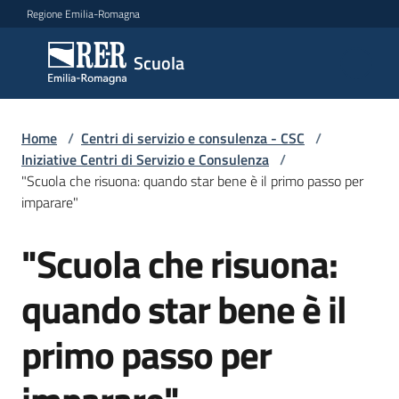
Vai al contenuto
Vai alla navigazione
Vai al footer
Regione Emilia-Romagna
Scuola
Scuola
Argomenti
Home
/
Centri di servizio e consulenza - CSC
/
Iniziative Centri di Servizio e Consulenza
/
"Scuola che risuona: quando star bene è il primo passo per
imparare"
Novità
"Scuola che risuona:
Salta al contenuto
Servizi
quando star bene è il
Leggi,
primo passo per
atti
e
bandi