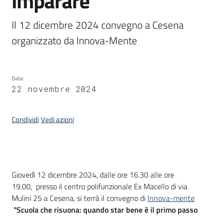
imparare"
Piani,
Il 12 dicembre 2024 convegno a Cesena 
programmi
organizzato da Innova-Mente
e
progetti
Data
:
22 novembre 2024
Seguici
su
Condividi
Vedi azioni
Introduzione
Giovedì 12 dicembre 2024, dalle ore 16.30 alle ore
19.00, presso il centro polifunzionale Ex Macello di via
Mulini 25 a Cesena, si terrà il convegno di
Innova-mente
"Scuola che risuona: quando star bene è il primo passo